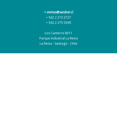
n
> ventas@sanibel.cl
> 562 2 273 2727
> 562 2 275 0390
Los Canteros 8511
Parque Industrial La Reina
La Reina - Santiago - Chile